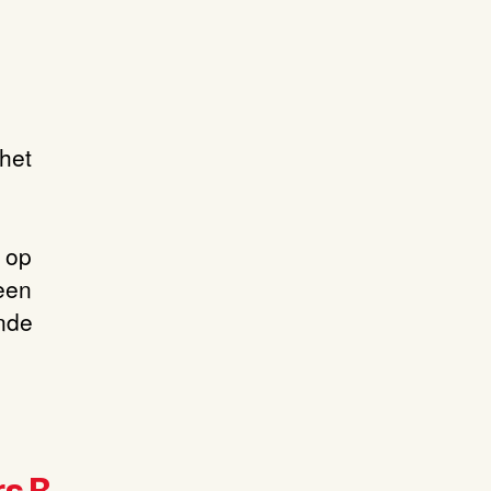
het
e op
een
nde