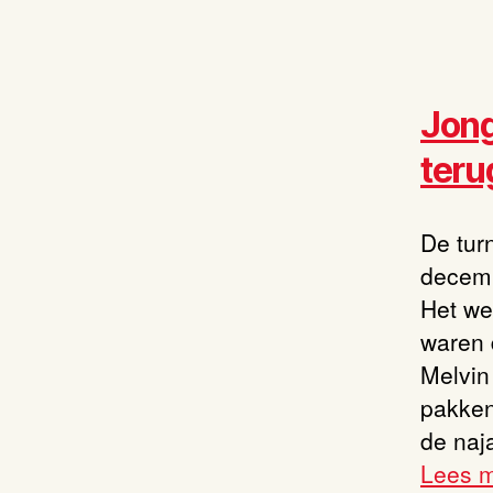
Jong
teru
De tur
decemb
Het we
waren 
Melvin
pakken
de naj
Lees 