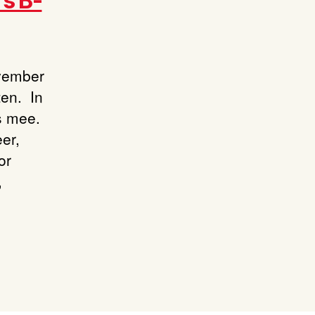
s B-
ovember
ten. In
s mee.
er,
or
,