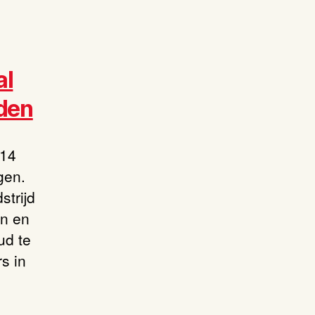
al
jden
 14
gen.
strijd
en en
ud te
s in