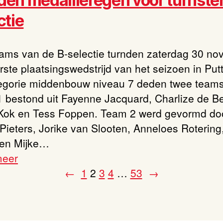
en medailleregen voor turnster
ctie
eams van de B-selectie turnden zaterdag 30 n
rste plaatsingswedstrijd van het seizoen in Put
egorie middenbouw niveau 7 deden twee team
 bestond uit Fayenne Jacquard, Charlize de Be
Kok en Tess Foppen. Team 2 werd gevormd do
Pieters, Jorike van Slooten, Anneloes Rotering
en Mijke…
meer
←
1
2
3
4
…
53
→