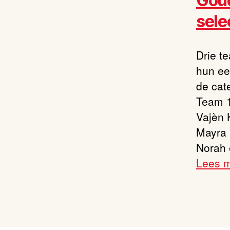
Goud
sele
Drie t
hun ee
de cat
Team 1
Vajèn 
Mayra 
Norah 
Lees 