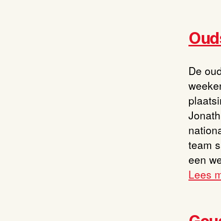
Ouds
De oud
weeken
plaats
Jonath
nation
team s
een we
Lees 