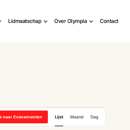
Lidmaatschap
Over Olympia
Contact
E
k naar Evenementen
Lijst
Maand
Dag
v