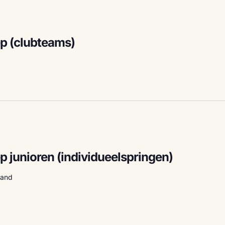
ep (clubteams)
p junioren (individueelspringen)
land