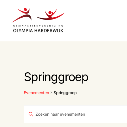
Gymnastiekvereniging
Olympia
Harderwijk
Springgroep
Evenementen
Springgroep
Evenementen
E
V
u
l