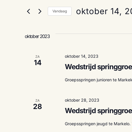
v
e
e
oktober 14, 
Vandaag
n
e
S
k
e
e
l
y
n
oktober 2023
e
w
c
o
t
r
e
e
d
oktober 14, 2023
ZA
e
i
14
Wedstrijd springgroe
r
n
m
e
.
e
Z
Groepsspringen junioren te Markelo,
n
o
e
d
e
a
k
oktober 28, 2023
ZA
t
v
n
28
u
o
Wedstrijd springgro
m
o
.
r
t
Groepsspringen jeugd te Markelo. 
E
v