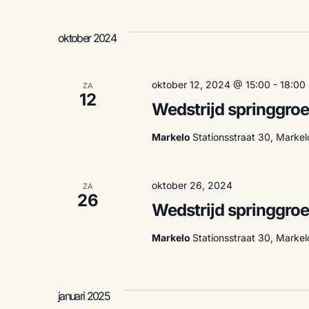
e
e
n
oktober 2024
e
m
n
e
n
oktober 12, 2024 @ 15:00
-
18:00
ZA
t
12
Z
Wedstrijd springgroe
e
n
m
Markelo
Stationsstraat 30, Marke
o
e
t
k
e
oktober 26, 2024
ZA
e
26
y
Wedstrijd springgroe
w
k
o
Markelo
Stationsstraat 30, Marke
r
d
e
.
januari 2025