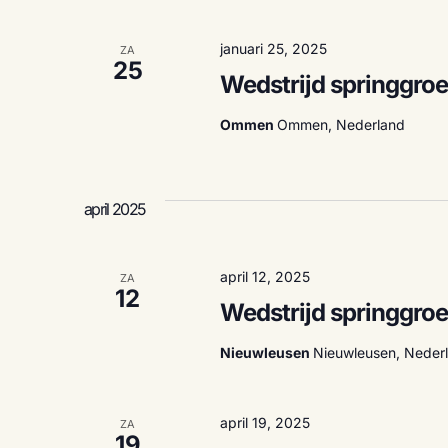
n
januari 25, 2025
ZA
e
25
Wedstrijd springgro
n
Ommen
Ommen, Nederland
w
april 2025
e
april 12, 2025
ZA
12
e
Wedstrijd springgroe
Nieuwleusen
Nieuwleusen, Neder
r
g
april 19, 2025
ZA
19