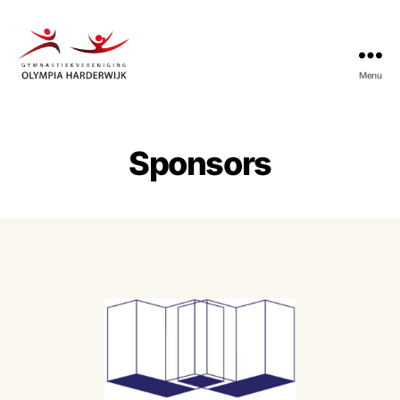
Menu
Gymnastiekvereniging
Olympia
Harderwijk
Sponsors