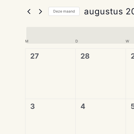
v
e
e
augustus 2
Deze maand
n
e
S
k
e
e
l
y
n
e
w
K
M
MAANDAG
D
DINSDAG
W
W
c
o
t
r
e
0
0
27
28
e
d
a
e
i
e
e
r
n
m
e
.
v
v
l
e
Z
e
e
n
o
e
d
e
n
n
e
a
k
t
v
0
0
3
4
e
e
n
u
o
n
e
e
m
m
m
o
.
r
t
v
v
e
e
E
v