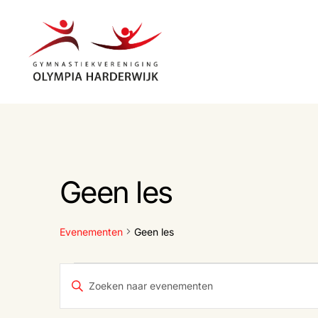
Gymnastiekvereniging
Olympia
Harderwijk
Geen les
Evenementen
Geen les
Evenementen
E
V
u
l