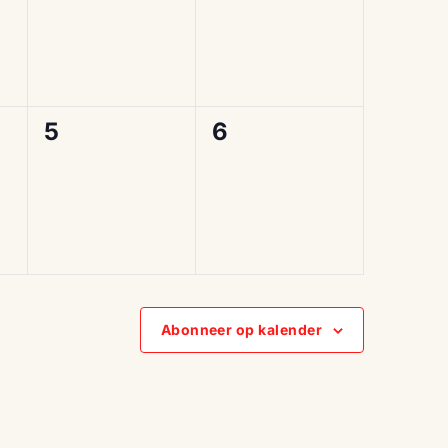
a
n
n
v
v
e
e
,
,
v
e
e
n
n
i
n
n
t
t
0
0
5
6
e
e
e
e
g
e
e
m
m
n
n
a
v
v
e
e
,
,
e
e
n
n
t
n
n
t
t
i
e
e
e
e
m
m
Abonneer op kalender
n
n
e
e
e
,
,
n
n
t
t