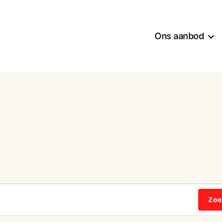
Ons aanbod
Zoe