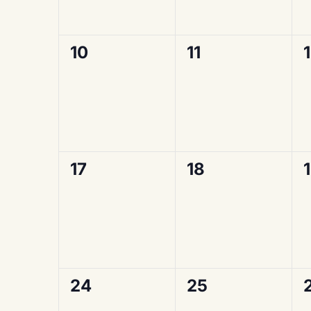
d
e
e
n
n
e
e
n
n
n
t
t
t
e
e
0
0
10
11
e
e
e
e
m
n
e
e
e
m
m
n
n
r
n
v
v
t
e
e
,
,
,
Z
e
v
e
e
n
n
n
m
o
n
n
t
t
t
e
a
0
0
17
18
t
e
e
e
e
k
e
e
e
m
m
n
n
e
n
y
v
v
e
e
,
,
,
w
k
o
e
e
n
n
E
r
n
n
t
t
t
d
e
.
0
0
24
25
e
e
e
e
v
e
e
m
m