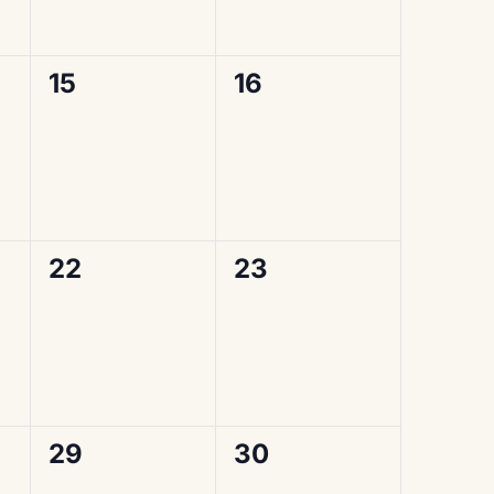
e
e
n
n
e
n
n
t
t
0
0
15
16
e
e
e
e
r
e
e
m
m
n
n
g
v
v
e
e
,
,
e
e
n
n
a
n
n
t
t
v
0
0
22
23
e
e
e
e
e
e
m
m
n
n
e
v
v
e
e
,
,
n
e
e
n
n
n
n
t
t
n
0
0
29
30
e
e
e
e
e
e
m
m