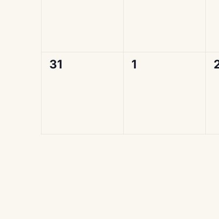
n
n
n
e
v
v
e
e
,
,
,
e
e
e
n
n
n
n
n
t
t
t
n
0
0
31
1
e
e
e
e
e
e
e
m
m
n
n
w
v
v
e
e
,
,
,
m
e
e
n
n
e
n
n
e
t
t
t
e
e
e
e
e
n
m
m
n
n
r
e
e
,
,
,
t
n
n
g
t
t
t