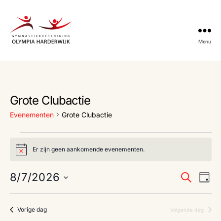
Menu
Gymnastiekvereniging
Olympia
Harderwijk
Grote Clubactie
Evenementen
Grote Clubactie
Evenementen
Er zijn geen aankomende evenementen.
B
in
e
r
E
E
8/7/2026
augustus
Z
i
D
c
o
S
a
v
h
v
7,
e
e
t
g
k
e
l
Vorige dag
Volgende dag
e
2026
e
e