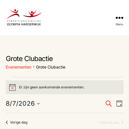
Menu
Gymnastiekvereniging
Olympia
Harderwijk
Grote Clubactie
Evenementen
Grote Clubactie
Evenementen
Er zijn geen aankomende evenementen.
B
in
e
r
E
E
8/7/2026
augustus
Z
i
D
c
o
S
a
v
h
v
7,
e
e
t
g
k
e
l
Vorige dag
Volgende dag
e
2026
e
e