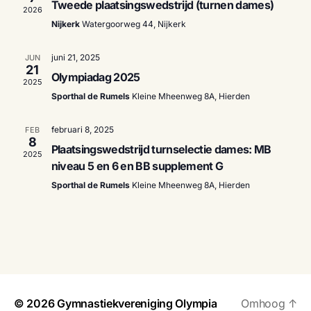
n
t
Tweede plaatsingswedstrijd (turnen dames)
e
2026
e
e
Nijkerk
Watergoorweg 44, Nijkerk
e
m
r
m
e
e
juni 21, 2025
JUN
21
e
Olympiadag 2025
e
n
2025
n
Sporthal de Rumels
Kleine Mheenweg 8A, Hierden
d
n
t
a
t
februari 8, 2025
w
FEB
t
8
u
Plaatsingswedstrijd turnselectie dames: MB
e
m
2025
e
niveau 5 en 6 en BB supplement G
.
e
Sporthal de Rumels
Kleine Mheenweg 8A, Hierden
n
r
Z
g
o
a
e
v
k
e
© 2026
Gymnastiekvereniging Olympia
Omhoog
↑