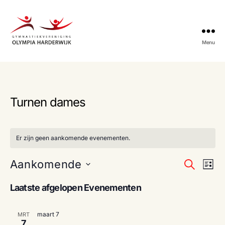
Menu
Gymnastiekvereniging
Olympia
Harderwijk
Turnen dames
Er zijn geen aankomende evenementen.
E
E
Aankomende
Z
L
o
S
i
v
v
e
e
Laatste afgelopen Evenementen
j
k
e
l
s
e
e
e
t
n
n
maart 7
MRT
c
7