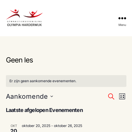
Menu
Gymnastiekvereniging
Olympia
Harderwijk
Geen les
Er zijn geen aankomende evenementen.
E
E
Aankomende
Z
L
o
S
i
v
v
e
e
Laatste afgelopen Evenementen
j
k
e
l
s
e
e
e
t
n
n
oktober 20, 2025
-
oktober 26, 2025
OKT
c
20