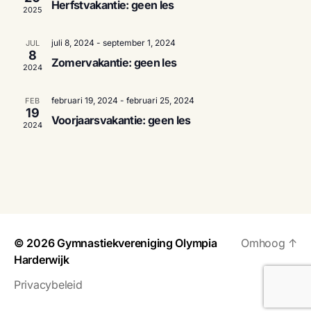
n
t
Herfstvakantie: geen les
e
2025
e
e
e
m
juli 8, 2024
-
september 1, 2024
r
JUL
m
8
e
e
Zomervakantie: geen les
2024
e
e
n
n
d
februari 19, 2024
-
februari 25, 2024
FEB
n
t
19
a
Voorjaarsvakantie: geen les
2024
t
w
t
u
e
m
e
.
e
n
r
Z
g
© 2026
Gymnastiekvereniging Olympia
Omhoog
↑
o
a
Harderwijk
e
v
Privacybeleid
k
e