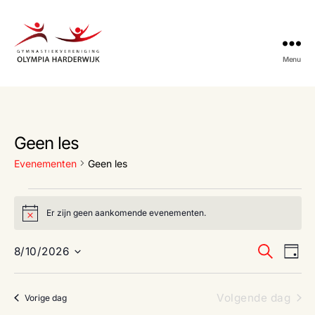
Menu
Gymnastiekvereniging
Olympia
Harderwijk
Geen les
Evenementen
Geen les
Evenementen
Er zijn geen aankomende evenementen.
B
in
e
r
E
E
Z
8/10/2026
augustus
i
D
o
c
S
a
v
h
v
e
e
10,
g
t
k
l
e
Volgende dag
Vorige dag
e
e
e
2026