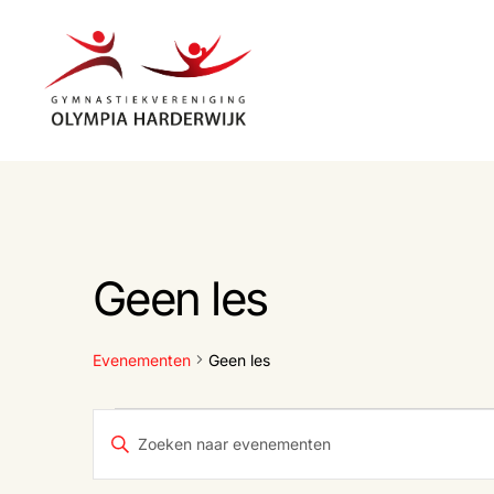
Gymnastiekvereniging
Olympia
Harderwijk
Geen les
Evenementen
Geen les
Evenementen
E
V
u
l