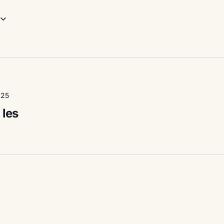
025
 les