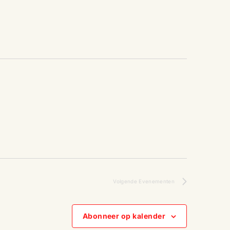
e
n
e
m
e
n
t
Volgende
Evenementen
w
Abonneer op kalender
e