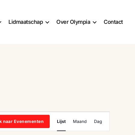
Lidmaatschap
Over Olympia
Contact
E
k naar Evenementen
Lijst
Maand
Dag
v