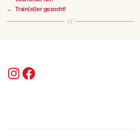
→
Train(st)er gezocht!
Instagram
Facebook