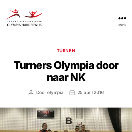
Menu
Gymnastiekvereniging
Olympia
Harderwijk
Categorieën
TURNEN
Turners Olympia door
naar NK
Door
olympia
25 april 2016
Berichtauteur
Berichtdatum