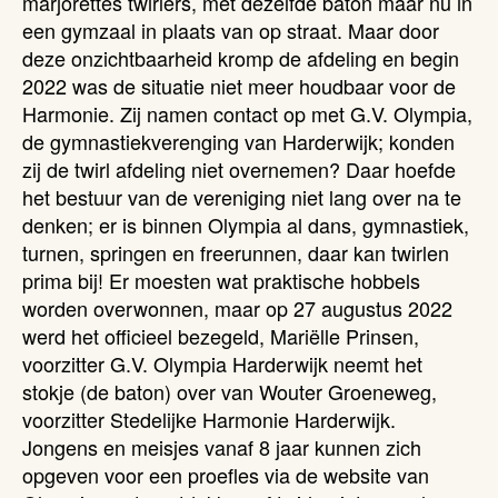
marjorettes twirlers, met dezelfde baton maar nu in
een gymzaal in plaats van op straat. Maar door
deze onzichtbaarheid kromp de afdeling en begin
2022 was de situatie niet meer houdbaar voor de
Harmonie. Zij namen contact op met G.V. Olympia,
de gymnastiekverenging van Harderwijk; konden
zij de twirl afdeling niet overnemen? Daar hoefde
het bestuur van de vereniging niet lang over na te
denken; er is binnen Olympia al dans, gymnastiek,
turnen, springen en freerunnen, daar kan twirlen
prima bij! Er moesten wat praktische hobbels
worden overwonnen, maar op 27 augustus 2022
werd het officieel bezegeld, Mariëlle Prinsen,
voorzitter G.V. Olympia Harderwijk neemt het
stokje (de baton) over van Wouter Groeneweg,
voorzitter Stedelijke Harmonie Harderwijk.
Jongens en meisjes vanaf 8 jaar kunnen zich
opgeven voor een proefles via de website van