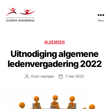
Menu
Gymnastiekvereniging
Olympia
Harderwijk
Categorieën
ALGEMEEN
Uitnodiging algemene
ledenvergadering 2022
Door
olympia
7 mei 2022
Berichtauteur
Berichtdatum