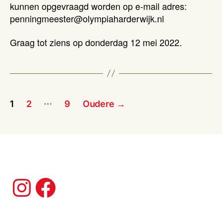
kunnen opgevraagd worden op e-mail adres:
penningmeester@olympiaharderwijk.nl
Graag tot ziens op donderdag 12 mei 2022.
Berichten
…
1
2
9
Oudere
→
paginering
Instagram
Facebook