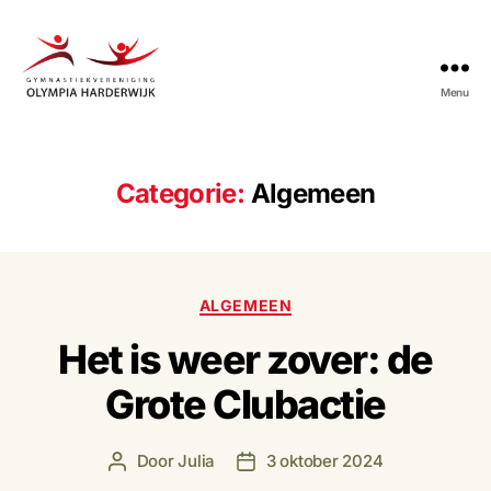
Menu
Gymnastiekvereniging
Olympia
Harderwijk
Categorie:
Algemeen
Categorieën
ALGEMEEN
Het is weer zover: de
Grote Clubactie
Door
Julia
3 oktober 2024
Berichtauteur
Berichtdatum