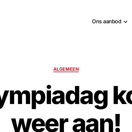
Ons aanbod
Categorieën
ALGEMEEN
ympiadag k
weer aan!