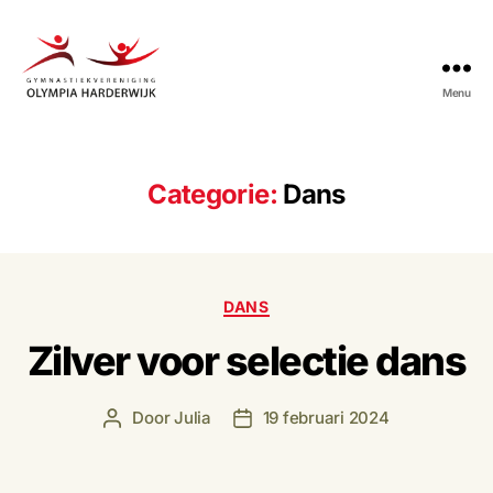
Menu
Gymnastiekvereniging
Olympia
Harderwijk
Categorie:
Dans
Categorieën
DANS
Zilver voor selectie dans
Door
Julia
19 februari 2024
Berichtauteur
Berichtdatum