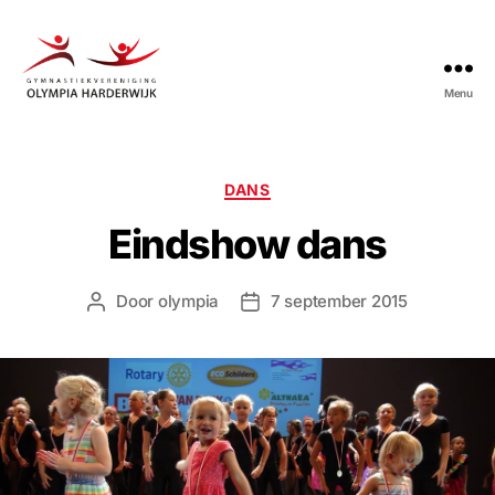
Menu
Gymnastiekvereniging
Olympia
Harderwijk
Categorieën
DANS
Eindshow dans
Door
olympia
7 september 2015
Berichtauteur
Berichtdatum