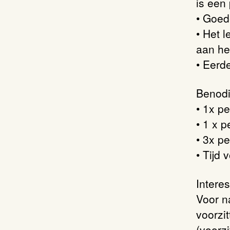
is een
• Goed
• Het l
aan he
• Eerd
Benodi
• 1x p
• 1 x 
• 3x pe
• Tijd 
Intere
Voor n
voorzi
(voorz