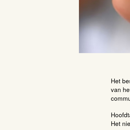
Het be
van het
commun
Hoofdt
Het ni