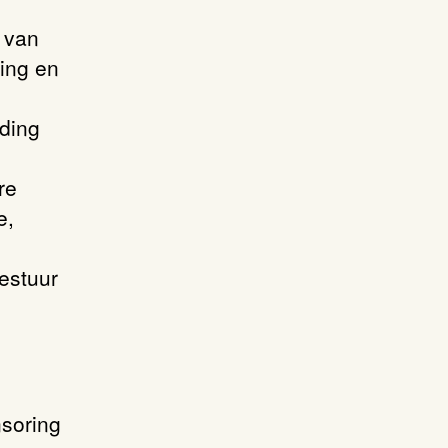
 van
ing en
ding
re
e,
estuur
nsoring