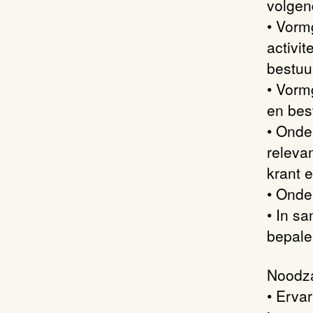
volgen
• Vorm
activi
bestuu
• Vorm
en bes
• Onde
releva
krant
• Onde
• In s
bepale
Noodza
• Erva