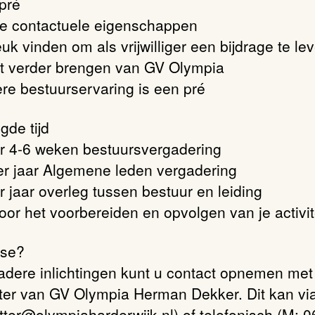
 pré
e contactuele eigenschappen
euk vinden om als vrijwilliger een bijdrage te le
t verder brengen van GV Olympia
ere bestuurservaring is een pré
gde tijd
er 4-6 weken bestuursvergadering
per jaar Algemene leden vergadering
r jaar overleg tussen bestuur en leiding
voor het voorbereiden en opvolgen van je activit
sse?
adere inlichtingen kunt u contact opnemen met
tter van GV Olympia Herman Dekker. Dit kan vi
itter@olympiaharderwijk.nl) of telefonisch (M: 