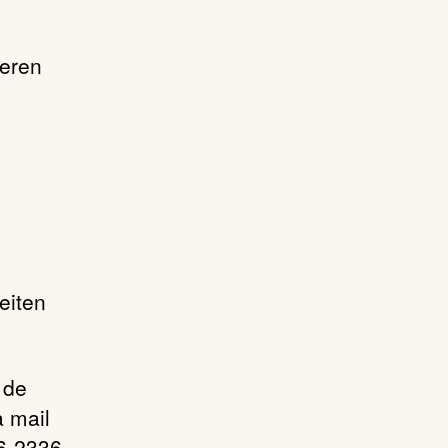
veren
eiten
 de
a mail
06-2336