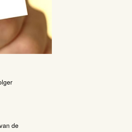
olger
 van de