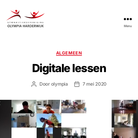
Menu
Gymnastiekvereniging
Olympia
Harderwijk
Categorieën
ALGEMEEN
Digitale lessen
Door
olympia
7 mei 2020
Berichtauteur
Berichtdatum